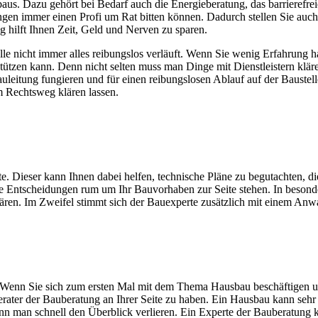
baus. Dazu gehört bei Bedarf auch die Energieberatung, das barrierefr
gen immer einen Profi um Rat bitten können. Dadurch stellen Sie auch si
 hilft Ihnen Zeit, Geld und Nerven zu sparen.
le nicht immer alles reibungslos verläuft. Wenn Sie wenig Erfahrung h
stützen kann. Denn nicht selten muss man Dinge mit Dienstleistern klä
eitung fungieren und für einen reibungslosen Ablauf auf der Baustell
m Rechtsweg klären lassen.
e. Dieser kann Ihnen dabei helfen, technische Pläne zu begutachten, di
ge Entscheidungen rum um Ihr Bauvorhaben zur Seite stehen. In besond
klären. Im Zweifel stimmt sich der Bauexperte zusätzlich mit einem Anw
 Wenn Sie sich zum ersten Mal mit dem Thema Hausbau beschäftigen und
Berater der Bauberatung an Ihrer Seite zu haben. Ein Hausbau kann s
kann man schnell den Überblick verlieren. Ein Experte der Bauberatung