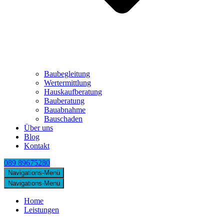
Baubegleitung
Wertermittlung
Hauskaufberatung
Bauberatung
Bauabnahme
Bauschaden
Über uns
Blog
Kontakt
089 89675280
Navigations-Menü
Navigations-Menü
Home
Leistungen