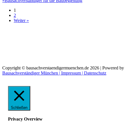
»
Bausachverständiger für die Baubegleitung
1
2
Weiter »
Telefon:
089 89675280
E-Mail:
anfrage@bausachverstaendigermuenchen.de
Copyright © bausachverstaendigermuenchen.de 2026 | Powered by
Bausachverständiger München
| Impressum
| Datenschutz
Schließen
Privacy Overview